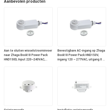
Aanbevolen producten
Aan te sluiten wisselstroominvoer
Bevestigbare AC-ingang op Zhaga
naar Zhaga Book18 Power Pack
Book18 Power Pack HND150V,
HND150D, Input 220~240VAC,
ingang 120 ~ 277VAC, uitgang 0 ~
Output DALI, geïntegreerde DALI-2
10V dimsignaal, met relais erin,
bus stroomvoorziening binnenin,
om te werken met alle standaard
om te werken met alle standaard
Zhaga Book18 0 ~ 10V
Zhaga Book18 DALI sensor koppen.
sensorkoppen. IP65-classificatie
IP65 rating