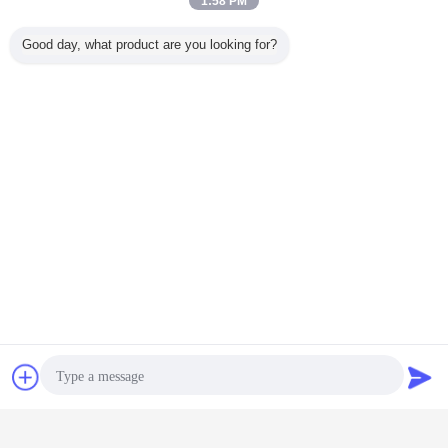
1:58 PM
Good day, what product are you looking for?
Veranderingstaal
Dutch
Chat
Vraag een offerte
aan
Thuis
|
Ongeveer ons
|
Contacteer ons
|
Sitemap
|
Privacybeleid