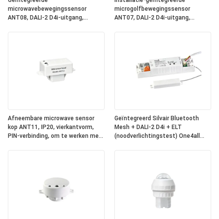
Geïntegreerde
Installatie-geïntegreerde
microwavebewegingssensor
microgolfbewegingssensor
ANT08, DALI-2 D4i-uitgang,
ANT07, DALI-2 D4i-uitgang,
zelfstandige
zelfstandige
"applicatiecontroller", compacte
"toepassingscontroller",
grootte, ronde vorm, ideaal voor
compacte grootte, vierkant, ideaal
kantoor- en commerciële
voor kantoor- en commerciële
verlichting
verlichting
Afneembare microwave sensor
Geïntegreerd Silvair Bluetooth
kop ANT11, IP20, vierkantvorm,
Mesh + DALI-2 D4i + ELT
PIN-verbinding, om te werken met
(noodverlichtingstest) One4all
Hynall Power Packs ((HNS213 /
Power Pack, ingebouwde DALI-2
HNS213DL / HNB213DL-ELT)
busvoeding, werkt met
afneembare Hynall-sensorkoppen
(ANT11/12/13/14)