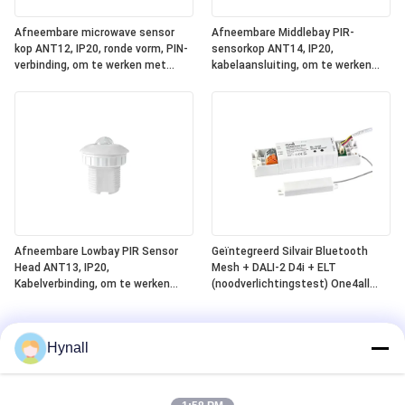
Afneembare microwave sensor
Afneembare Middlebay PIR-
kop ANT12, IP20, ronde vorm, PIN-
sensorkop ANT14, IP20,
verbinding, om te werken met
kabelaansluiting, om te werken
Hynall Power Packs ((HNS213 /
met Hynall Power Packs (HNS213 /
HNS213DL / HNB213DL-ELT)
HNS213DL / HNB213DL-ELT)
Afneembare Lowbay PIR Sensor
Geïntegreerd Silvair Bluetooth
Head ANT13, IP20,
Mesh + DALI-2 D4i + ELT
Kabelverbinding, om te werken
(noodverlichtingstest) One4all
met Hynall Power Packs ((HNS213
Power Pack, ingebouwde DALI-2
/ HNS213DL / HNB213DL-ELT)
busvoeding, werkt met
afneembare Hynall-sensorkoppen
Hynall
(ANT11/12/13/14)