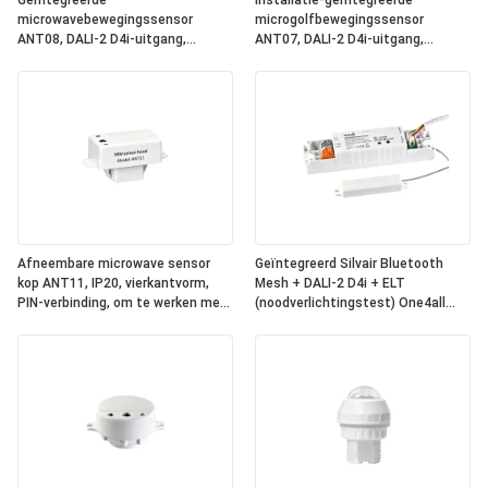
Geïntegreerde
Installatie-geïntegreerde
microwavebewegingssensor
microgolfbewegingssensor
ANT08, DALI-2 D4i-uitgang,
ANT07, DALI-2 D4i-uitgang,
zelfstandige
zelfstandige
"applicatiecontroller", compacte
"toepassingscontroller",
grootte, ronde vorm, ideaal voor
compacte grootte, vierkant, ideaal
kantoor- en commerciële
voor kantoor- en commerciële
verlichting
verlichting
Afneembare microwave sensor
Geïntegreerd Silvair Bluetooth
kop ANT11, IP20, vierkantvorm,
Mesh + DALI-2 D4i + ELT
PIN-verbinding, om te werken met
(noodverlichtingstest) One4all
Hynall Power Packs ((HNS213 /
Power Pack, ingebouwde DALI-2
HNS213DL / HNB213DL-ELT)
busvoeding, werkt met
afneembare Hynall-sensorkoppen
(ANT11/12/13/14)