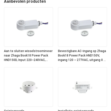
Aanbevolen producten
Aan te sluiten wisselstroominvoer
Bevestigbare AC-ingang op Zhaga
naar Zhaga Book18 Power Pack
Book18 Power Pack HND150V,
HND150D, Input 220~240VAC,
ingang 120 ~ 277VAC, uitgang 0 ~
Output DALI, geïntegreerde DALI-2
10V dimsignaal, met relais erin,
bus stroomvoorziening binnenin,
om te werken met alle standaard
om te werken met alle standaard
Zhaga Book18 0 ~ 10V
Zhaga Book18 DALI sensor koppen.
sensorkoppen. IP65-classificatie
IP65 rating