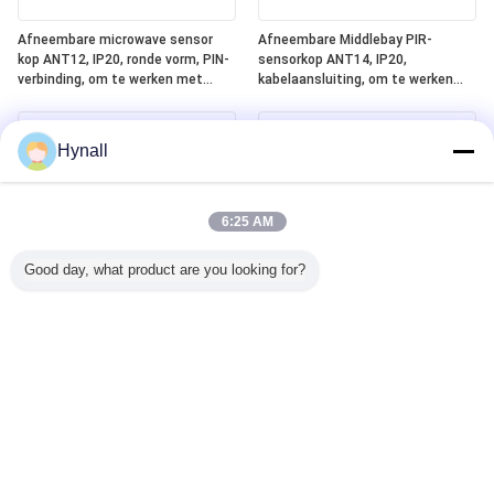
Afneembare microwave sensor
Afneembare Middlebay PIR-
kop ANT12, IP20, ronde vorm, PIN-
sensorkop ANT14, IP20,
verbinding, om te werken met
kabelaansluiting, om te werken
Hynall Power Packs ((HNS213 /
met Hynall Power Packs (HNS213 /
HNS213DL / HNB213DL-ELT)
HNS213DL / HNB213DL-ELT)
Hynall
6:25 AM
Good day, what product are you looking for?
Afneembare Lowbay PIR Sensor
Geïntegreerd Silvair Bluetooth
Head ANT13, IP20,
Mesh + DALI-2 D4i + ELT
Kabelverbinding, om te werken
(noodverlichtingstest) One4all
met Hynall Power Packs ((HNS213
Power Pack, ingebouwde DALI-2
/ HNS213DL / HNB213DL-ELT)
busvoeding, werkt met
afneembare Hynall-sensorkoppen
(ANT11/12/13/14)