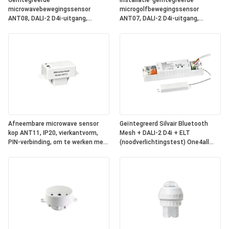
Geïntegreerde
Installatie-geïntegreerde
microwavebewegingssensor
microgolfbewegingssensor
ANT08, DALI-2 D4i-uitgang,
ANT07, DALI-2 D4i-uitgang,
zelfstandige
zelfstandige
"applicatiecontroller", compacte
"toepassingscontroller",
grootte, ronde vorm, ideaal voor
compacte grootte, vierkant, ideaal
kantoor- en commerciële
voor kantoor- en commerciële
verlichting
verlichting
Afneembare microwave sensor
Geïntegreerd Silvair Bluetooth
kop ANT11, IP20, vierkantvorm,
Mesh + DALI-2 D4i + ELT
PIN-verbinding, om te werken met
(noodverlichtingstest) One4all
Hynall Power Packs ((HNS213 /
Power Pack, ingebouwde DALI-2
HNS213DL / HNB213DL-ELT)
busvoeding, werkt met
afneembare Hynall-sensorkoppen
(ANT11/12/13/14)