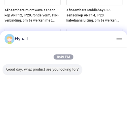
Afneembare microwave sensor
Afneembare Middlebay PIR-
kop ANT12, IP20, ronde vorm, PIN-
sensorkop ANT14, IP20,
verbinding, om te werken met
kabelaansluiting, om te werken
Hynall Power Packs ((HNS213 /
met Hynall Power Packs (HNS213 /
HNS213DL / HNB213DL-ELT)
HNS213DL / HNB213DL-ELT)
Hynall
8:49 PM
Good day, what product are you looking for?
Afneembare Lowbay PIR Sensor
Geïntegreerd Silvair Bluetooth
Head ANT13, IP20,
Mesh + DALI-2 D4i + ELT
Kabelverbinding, om te werken
(noodverlichtingstest) One4all
met Hynall Power Packs ((HNS213
Power Pack, ingebouwde DALI-2
/ HNS213DL / HNB213DL-ELT)
busvoeding, werkt met
afneembare Hynall-sensorkoppen
(ANT11/12/13/14)