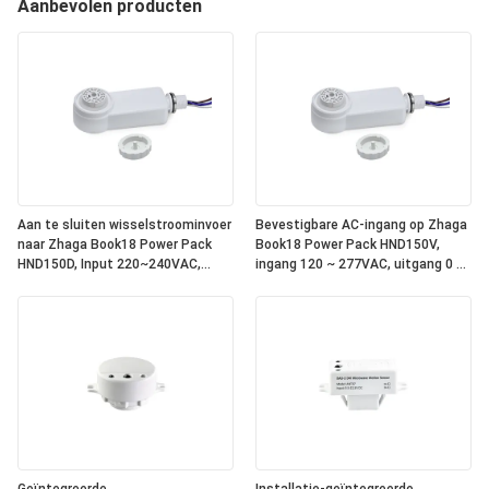
Aanbevolen producten
Aan te sluiten wisselstroominvoer
Bevestigbare AC-ingang op Zhaga
naar Zhaga Book18 Power Pack
Book18 Power Pack HND150V,
HND150D, Input 220~240VAC,
ingang 120 ~ 277VAC, uitgang 0 ~
Output DALI, geïntegreerde DALI-2
10V dimsignaal, met relais erin,
bus stroomvoorziening binnenin,
om te werken met alle standaard
om te werken met alle standaard
Zhaga Book18 0 ~ 10V
Zhaga Book18 DALI sensor koppen.
sensorkoppen. IP65-classificatie
IP65 rating