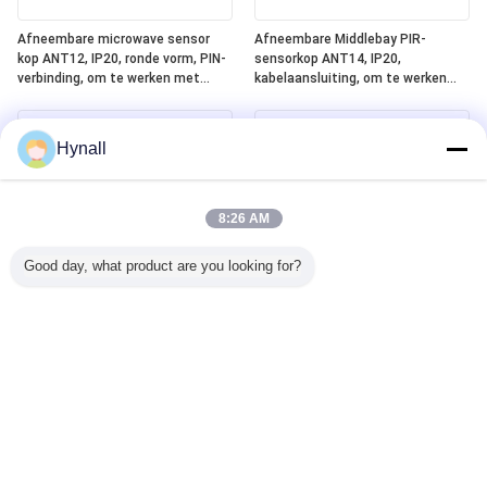
Afneembare microwave sensor
Afneembare Middlebay PIR-
kop ANT12, IP20, ronde vorm, PIN-
sensorkop ANT14, IP20,
verbinding, om te werken met
kabelaansluiting, om te werken
Hynall Power Packs ((HNS213 /
met Hynall Power Packs (HNS213 /
HNS213DL / HNB213DL-ELT)
HNS213DL / HNB213DL-ELT)
Hynall
8:26 AM
Good day, what product are you looking for?
Afneembare Lowbay PIR Sensor
Geïntegreerd Silvair Bluetooth
Head ANT13, IP20,
Mesh + DALI-2 D4i + ELT
Kabelverbinding, om te werken
(noodverlichtingstest) One4all
met Hynall Power Packs ((HNS213
Power Pack, ingebouwde DALI-2
/ HNS213DL / HNB213DL-ELT)
busvoeding, werkt met
afneembare Hynall-sensorkoppen
(ANT11/12/13/14)