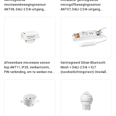
Geïntegreerde
Installatie-geïntegreerde
microwavebewegingssensor
microgolfbewegingssensor
ANT08, DALI-2 D4i-uitgang,
ANT07, DALI-2 D4i-uitgang,
zelfstandige
zelfstandige
"applicatiecontroller", compacte
"toepassingscontroller",
grootte, ronde vorm, ideaal voor
compacte grootte, vierkant, ideaal
kantoor- en commerciële
voor kantoor- en commerciële
verlichting
verlichting
Afneembare microwave sensor
Geïntegreerd Silvair Bluetooth
kop ANT11, IP20, vierkantvorm,
Mesh + DALI-2 D4i + ELT
PIN-verbinding, om te werken met
(noodverlichtingstest) One4all
Hynall Power Packs ((HNS213 /
Power Pack, ingebouwde DALI-2
HNS213DL / HNB213DL-ELT)
busvoeding, werkt met
afneembare Hynall-sensorkoppen
(ANT11/12/13/14)