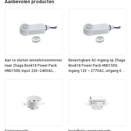
Aanbevolen producten
Aan te sluiten wisselstroominvoer
Bevestigbare AC-ingang op Zhaga
naar Zhaga Book18 Power Pack
Book18 Power Pack HND150V,
HND150D, Input 220~240VAC,
ingang 120 ~ 277VAC, uitgang 0 ~
Output DALI, geïntegreerde DALI-2
10V dimsignaal, met relais erin,
bus stroomvoorziening binnenin,
om te werken met alle standaard
om te werken met alle standaard
Zhaga Book18 0 ~ 10V
Zhaga Book18 DALI sensor koppen.
sensorkoppen. IP65-classificatie
IP65 rating