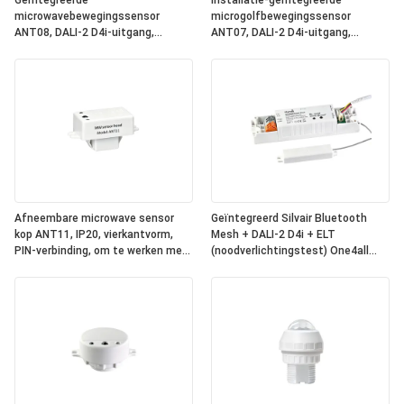
Geïntegreerde
Installatie-geïntegreerde
microwavebewegingssensor
microgolfbewegingssensor
ANT08, DALI-2 D4i-uitgang,
ANT07, DALI-2 D4i-uitgang,
zelfstandige
zelfstandige
"applicatiecontroller", compacte
"toepassingscontroller",
grootte, ronde vorm, ideaal voor
compacte grootte, vierkant, ideaal
kantoor- en commerciële
voor kantoor- en commerciële
verlichting
verlichting
Afneembare microwave sensor
Geïntegreerd Silvair Bluetooth
kop ANT11, IP20, vierkantvorm,
Mesh + DALI-2 D4i + ELT
PIN-verbinding, om te werken met
(noodverlichtingstest) One4all
Hynall Power Packs ((HNS213 /
Power Pack, ingebouwde DALI-2
HNS213DL / HNB213DL-ELT)
busvoeding, werkt met
afneembare Hynall-sensorkoppen
(ANT11/12/13/14)