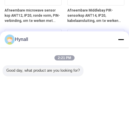
Afneembare microwave sensor
Afneembare Middlebay PIR-
kop ANT12, IP20, ronde vorm, PIN-
sensorkop ANT14, IP20,
verbinding, om te werken met
kabelaansluiting, om te werken
Hynall Power Packs ((HNS213 /
met Hynall Power Packs (HNS213 /
HNS213DL / HNB213DL-ELT)
HNS213DL / HNB213DL-ELT)
Hynall
2:21 PM
Good day, what product are you looking for?
Afneembare Lowbay PIR Sensor
Geïntegreerd Silvair Bluetooth
Head ANT13, IP20,
Mesh + DALI-2 D4i + ELT
Kabelverbinding, om te werken
(noodverlichtingstest) One4all
met Hynall Power Packs ((HNS213
Power Pack, ingebouwde DALI-2
/ HNS213DL / HNB213DL-ELT)
busvoeding, werkt met
afneembare Hynall-sensorkoppen
(ANT11/12/13/14)