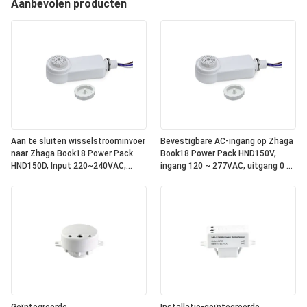
Aanbevolen producten
Aan te sluiten wisselstroominvoer
Bevestigbare AC-ingang op Zhaga
naar Zhaga Book18 Power Pack
Book18 Power Pack HND150V,
HND150D, Input 220~240VAC,
ingang 120 ~ 277VAC, uitgang 0 ~
Output DALI, geïntegreerde DALI-2
10V dimsignaal, met relais erin,
bus stroomvoorziening binnenin,
om te werken met alle standaard
om te werken met alle standaard
Zhaga Book18 0 ~ 10V
Zhaga Book18 DALI sensor koppen.
sensorkoppen. IP65-classificatie
IP65 rating