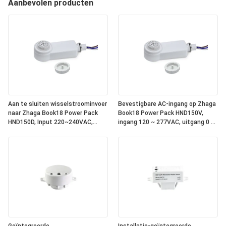
Aanbevolen producten
Aan te sluiten wisselstroominvoer
Bevestigbare AC-ingang op Zhaga
naar Zhaga Book18 Power Pack
Book18 Power Pack HND150V,
HND150D, Input 220~240VAC,
ingang 120 ~ 277VAC, uitgang 0 ~
Output DALI, geïntegreerde DALI-2
10V dimsignaal, met relais erin,
bus stroomvoorziening binnenin,
om te werken met alle standaard
om te werken met alle standaard
Zhaga Book18 0 ~ 10V
Zhaga Book18 DALI sensor koppen.
sensorkoppen. IP65-classificatie
IP65 rating