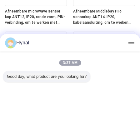
Afneembare microwave sensor
Afneembare Middlebay PIR-
kop ANT12, IP20, ronde vorm, PIN-
sensorkop ANT14, IP20,
verbinding, om te werken met
kabelaansluiting, om te werken
Hynall Power Packs ((HNS213 /
met Hynall Power Packs (HNS213 /
HNS213DL / HNB213DL-ELT)
HNS213DL / HNB213DL-ELT)
Hynall
3:37 AM
Good day, what product are you looking for?
Afneembare Lowbay PIR Sensor
Geïntegreerd Silvair Bluetooth
Head ANT13, IP20,
Mesh + DALI-2 D4i + ELT
Kabelverbinding, om te werken
(noodverlichtingstest) One4all
met Hynall Power Packs ((HNS213
Power Pack, ingebouwde DALI-2
/ HNS213DL / HNB213DL-ELT)
busvoeding, werkt met
afneembare Hynall-sensorkoppen
(ANT11/12/13/14)