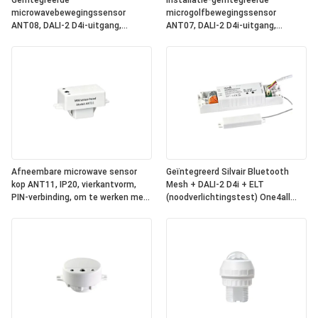
Geïntegreerde
Installatie-geïntegreerde
microwavebewegingssensor
microgolfbewegingssensor
ANT08, DALI-2 D4i-uitgang,
ANT07, DALI-2 D4i-uitgang,
zelfstandige
zelfstandige
"applicatiecontroller", compacte
"toepassingscontroller",
grootte, ronde vorm, ideaal voor
compacte grootte, vierkant, ideaal
kantoor- en commerciële
voor kantoor- en commerciële
verlichting
verlichting
Afneembare microwave sensor
Geïntegreerd Silvair Bluetooth
kop ANT11, IP20, vierkantvorm,
Mesh + DALI-2 D4i + ELT
PIN-verbinding, om te werken met
(noodverlichtingstest) One4all
Hynall Power Packs ((HNS213 /
Power Pack, ingebouwde DALI-2
HNS213DL / HNB213DL-ELT)
busvoeding, werkt met
afneembare Hynall-sensorkoppen
(ANT11/12/13/14)