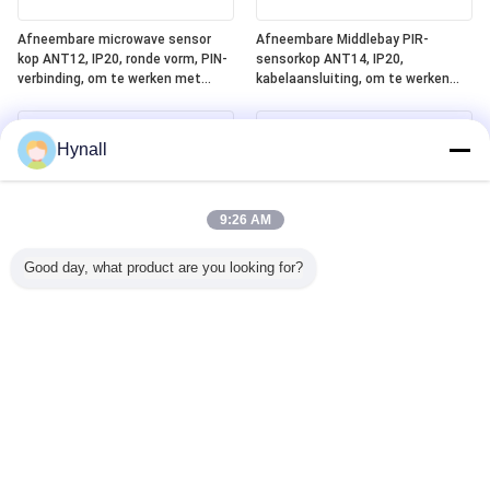
Afneembare microwave sensor
Afneembare Middlebay PIR-
kop ANT12, IP20, ronde vorm, PIN-
sensorkop ANT14, IP20,
verbinding, om te werken met
kabelaansluiting, om te werken
Hynall Power Packs ((HNS213 /
met Hynall Power Packs (HNS213 /
HNS213DL / HNB213DL-ELT)
HNS213DL / HNB213DL-ELT)
Hynall
9:26 AM
Good day, what product are you looking for?
Afneembare Lowbay PIR Sensor
Geïntegreerd Silvair Bluetooth
Head ANT13, IP20,
Mesh + DALI-2 D4i + ELT
Kabelverbinding, om te werken
(noodverlichtingstest) One4all
met Hynall Power Packs ((HNS213
Power Pack, ingebouwde DALI-2
/ HNS213DL / HNB213DL-ELT)
busvoeding, werkt met
afneembare Hynall-sensorkoppen
(ANT11/12/13/14)