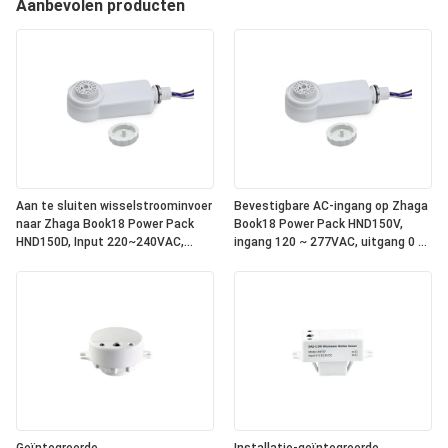
Aanbevolen producten
Aan te sluiten wisselstroominvoer
Bevestigbare AC-ingang op Zhaga
naar Zhaga Book18 Power Pack
Book18 Power Pack HND150V,
HND150D, Input 220~240VAC,
ingang 120 ~ 277VAC, uitgang 0 ~
Output DALI, geïntegreerde DALI-2
10V dimsignaal, met relais erin,
bus stroomvoorziening binnenin,
om te werken met alle standaard
om te werken met alle standaard
Zhaga Book18 0 ~ 10V
Zhaga Book18 DALI sensor koppen.
sensorkoppen. IP65-classificatie
IP65 rating