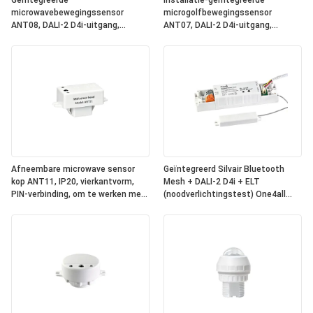
Geïntegreerde
Installatie-geïntegreerde
microwavebewegingssensor
microgolfbewegingssensor
ANT08, DALI-2 D4i-uitgang,
ANT07, DALI-2 D4i-uitgang,
zelfstandige
zelfstandige
"applicatiecontroller", compacte
"toepassingscontroller",
grootte, ronde vorm, ideaal voor
compacte grootte, vierkant, ideaal
kantoor- en commerciële
voor kantoor- en commerciële
verlichting
verlichting
Afneembare microwave sensor
Geïntegreerd Silvair Bluetooth
kop ANT11, IP20, vierkantvorm,
Mesh + DALI-2 D4i + ELT
PIN-verbinding, om te werken met
(noodverlichtingstest) One4all
Hynall Power Packs ((HNS213 /
Power Pack, ingebouwde DALI-2
HNS213DL / HNB213DL-ELT)
busvoeding, werkt met
afneembare Hynall-sensorkoppen
(ANT11/12/13/14)