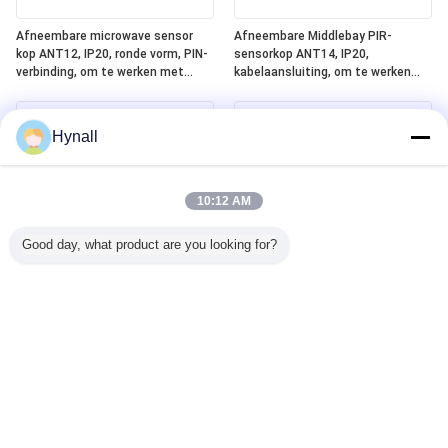
Afneembare microwave sensor
Afneembare Middlebay PIR-
kop ANT12, IP20, ronde vorm, PIN-
sensorkop ANT14, IP20,
verbinding, om te werken met
kabelaansluiting, om te werken
Hynall Power Packs ((HNS213 /
met Hynall Power Packs (HNS213 /
HNS213DL / HNB213DL-ELT)
HNS213DL / HNB213DL-ELT)
Hynall
10:12 AM
Good day, what product are you looking for?
Afneembare Lowbay PIR Sensor
Geïntegreerd Silvair Bluetooth
Head ANT13, IP20,
Mesh + DALI-2 D4i + ELT
Kabelverbinding, om te werken
(noodverlichtingstest) One4all
met Hynall Power Packs ((HNS213
Power Pack, ingebouwde DALI-2
/ HNS213DL / HNB213DL-ELT)
busvoeding, werkt met
afneembare Hynall-sensorkoppen
(ANT11/12/13/14)