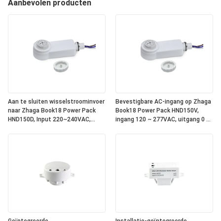
Aanbevolen producten
Aan te sluiten wisselstroominvoer
Bevestigbare AC-ingang op Zhaga
naar Zhaga Book18 Power Pack
Book18 Power Pack HND150V,
HND150D, Input 220~240VAC,
ingang 120 ~ 277VAC, uitgang 0 ~
Output DALI, geïntegreerde DALI-2
10V dimsignaal, met relais erin,
bus stroomvoorziening binnenin,
om te werken met alle standaard
om te werken met alle standaard
Zhaga Book18 0 ~ 10V
Zhaga Book18 DALI sensor koppen.
sensorkoppen. IP65-classificatie
IP65 rating