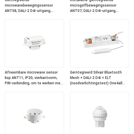
Geïntegreerde
Installatie-geïntegreerde
microwavebewegingssensor
microgolfbewegingssensor
ANT08, DALI-2 D4i-uitgang,
ANT07, DALI-2 D4i-uitgang,
zelfstandige
zelfstandige
"applicatiecontroller", compacte
"toepassingscontroller",
grootte, ronde vorm, ideaal voor
compacte grootte, vierkant, ideaal
kantoor- en commerciële
voor kantoor- en commerciële
verlichting
verlichting
Afneembare microwave sensor
Geïntegreerd Silvair Bluetooth
kop ANT11, IP20, vierkantvorm,
Mesh + DALI-2 D4i + ELT
PIN-verbinding, om te werken met
(noodverlichtingstest) One4all
Hynall Power Packs ((HNS213 /
Power Pack, ingebouwde DALI-2
HNS213DL / HNB213DL-ELT)
busvoeding, werkt met
afneembare Hynall-sensorkoppen
(ANT11/12/13/14)