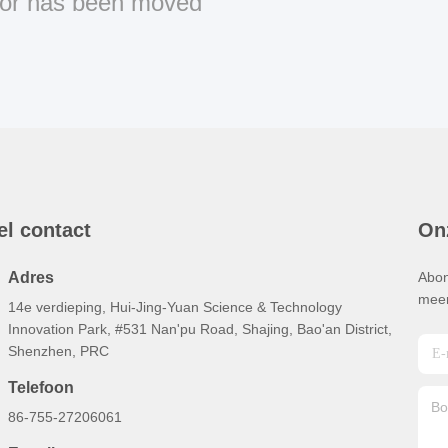
or has been moved
el contact
On
Adres
Abon
meer
14e verdieping, Hui-Jing-Yuan Science & Technology
Innovation Park, #531 Nan'pu Road, Shajing, Bao'an District,
Shenzhen, PRC
Telefoon
86-755-27206061