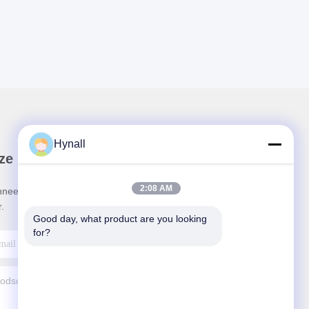
Hynall
ze Nieuwsbrief
2:08 AM
neer u op onze nieuwsbrief voor kortingen en
.
Good day, what product are you looking 
for?