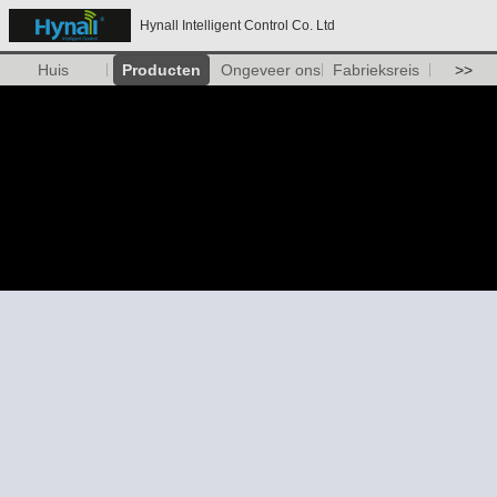
Hynall Intelligent Control Co. Ltd
Huis
Producten
Ongeveer ons
Fabrieksreis
>>