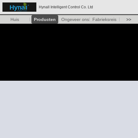
Hynall Intelligent Control Co. Ltd
Huis
Producten
Ongeveer ons
Fabrieksreis
>>