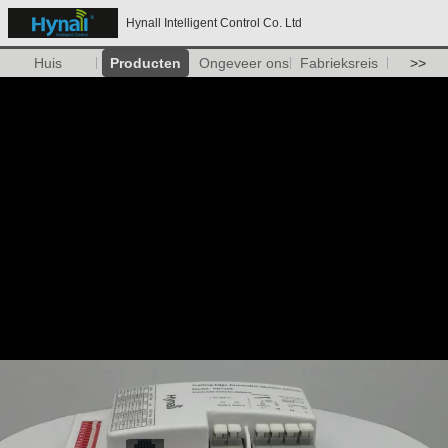
Hynall Intelligent Control Co. Ltd
Huis
Producten
Ongeveer ons
Fabrieksreis
>>