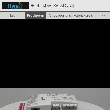
Hynall Intelligent Control Co. Ltd
Huis
Producten
Ongeveer ons
Fabrieksreis
>>