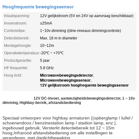
Hoogfrequente bewegingssensor
Inlaatspanning:
12V gelijkstroom (5V en 24V op aanvraag beschikbaar)
Invoerstroom:
≥25mA
Controletipe:
1~10v dimming ((drie-niveaus dimmingcontrole)
Detectiebereik:
Max. 18 m in diameter
Montagehoogte:
10~12m
Operatietemperatuur:
-20℃ ~ +70℃
Productgarantie:
5 jaar
HF-frequentie:
5.8 GHz
Microwavebewegingsdetector
Hoog licht:
,
Microwavebewegingssensor
,
12V gelijkstroom hoogfrequente bewegingssensor
12V DC-invoer, aanwezigheidsbewegingsdetector, 1 ~ 10v
dimming, Highbay-bereik, afstandsbediening
Speciaal ontworpen voor highbay armaturen ((opberglamp / luifel /
schoenendoos / benzinestation lamp / stadion lamp, enz.),
ingebouwd gebruik, Versterkt detectiebereik tot 12 ~ 15m
hoog,Infrarood afstandsbediening om alle instellingen te
veranderen, met daglichtbewaking.