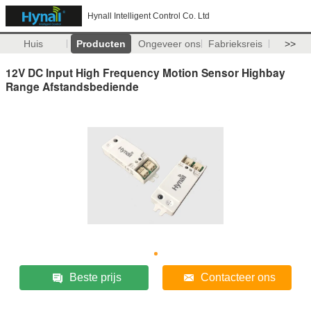
Hynall Intelligent Control Co. Ltd
Huis
Producten
Ongeveer ons
Fabrieksreis
>>
12V DC Input High Frequency Motion Sensor Highbay
Range Afstandsbediende
Beste prijs
Contacteer ons