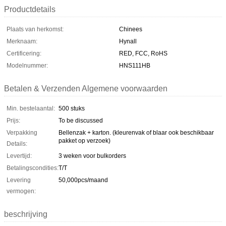
Productdetails
Plaats van herkomst:
Chinees
Merknaam:
Hynall
Certificering:
RED, FCC, RoHS
Modelnummer:
HNS111HB
Betalen & Verzenden Algemene voorwaarden
Min. bestelaantal:
500 stuks
Prijs:
To be discussed
Verpakking
Bellenzak + karton. (kleurenvak of blaar ook beschikbaar
pakket op verzoek)
Details:
Levertijd:
3 weken voor bulkorders
Betalingscondities:
T/T
Levering
50,000pcs/maand
vermogen:
beschrijving