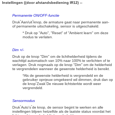
Instellingen ((door afstandsbediening IR12) --
Permanente ON/OFF-functie
“
”
Druk
Aan/uit
knop, de armature gaat naar permanente aan-
of permanente uitschakeling, sensor is uitgeschakeld.
* Druk op "Auto", "Reset" of "Ambient learn" om deze
modus te verlaten.
Dim +/-
Druk op de knop "Dim" om de lichthelderheid tijdens de
wachttijd automatisch van 10% naar 100% te verlichten of te
verlagen. Druk nogmaals op de knop "Dim" om de helderheid
te vergrendelen wanneer de gewenste helderheid is bereikt.
*Als de gewenste helderheid is vergrendeld en de
gebruiker opnieuw omgekeerd wil dimmen, druk dan op
“
”
de knop
Zwak
De nieuwe lichtsterkte wordt weer
vergrendeld.
Sensormodus
“
”
Druk
Auto's
de knop, de sensor begint te werken en alle
instellingen blijven hetzelfde als de laatste status voordat het