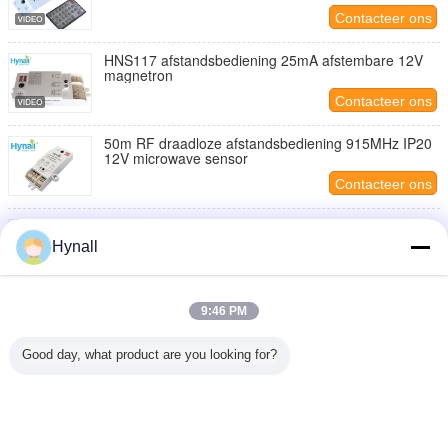
Contacteer ons
HNS117 afstandsbediening 25mA afstembare 12V
magnetron
Contacteer ons
50m RF draadloze afstandsbediening 915MHz IP20
12V microwave sensor
Contacteer ons
HNS114 Kleine grootte Bewegingssensor Schakelaar
3 stappen Dimming Ceiling Mount Light Applied
Hynall
Contacteer ons
Daglicht Harvest Microwave Motion Sensor IR
9:46 PM
afstandsbediening HNS111DH 1-10V Dimming
Contacteer ons
Good day, what product are you looking for?
1 / 7