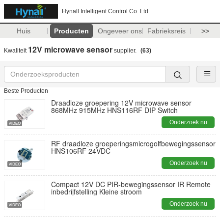
Hynall Intelligent Control Co. Ltd
Huis
Producten
Ongeveer ons
Fabrieksreis
>>
12V microwave sensor
Kwaliteit
supplier.
(63)
Beste Producten
Draadloze groepering 12V microwave sensor
868MHz 915MHz HNS116RF DIP Switch
Onderzoek nu
RF draadloze groeperingsmicrogolfbewegingssensor
HNS106RF 24VDC
Onderzoek nu
Compact 12V DC PIR-bewegingssensor IR Remote
inbedrijfstelling Kleine stroom
Onderzoek nu