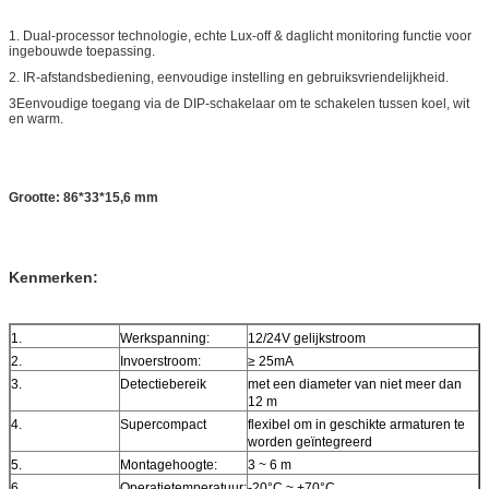
1. Dual-processor technologie, echte Lux-off & daglicht monitoring functie voor
ingebouwde toepassing.
2. IR-afstandsbediening, eenvoudige instelling en gebruiksvriendelijkheid.
3Eenvoudige toegang via de DIP-schakelaar om te schakelen tussen koel, wit
en warm.
Grootte: 86*33*15,6 mm
Kenmerken:
1.
Werkspanning:
12/24V gelijkstroom
2.
Invoerstroom:
≥ 25mA
3.
Detectiebereik
met een diameter van niet meer dan
12 m
4.
Supercompact
flexibel om in geschikte armaturen te
worden geïntegreerd
5.
Montagehoogte:
3 ~ 6 m
6.
Operatietemperatuur:
-20°C ~ +70°C