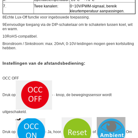
7.
Twee kanalen:
0~10V/PWM-signaal, bereik
kleurtemperatuur aanpassingen.
8Echte Lux-Off functie voor ingebouwde toepassing.
9Eenvoudige toegang via de DIP-schakelaar om te schakelen tussen koel, wit
en warm.
10RoHS-compatibel.
Bronstroom / Sinkstroom: max. 20mA; 0-10V-leidingen mogen geen kortsluiting
hebben.
Instellingen van de afstandsbediening:
OCC OFF
Druk op
- ∙ knop, de bewegingssensor wordt
uitgeschakeld.
Druk op
- Ja, hoor.
of
Om