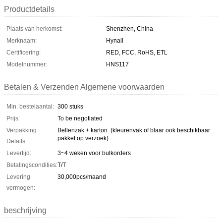
Productdetails
Plaats van herkomst:
Shenzhen, China
Merknaam:
Hynall
Certificering:
RED, FCC, RoHS, ETL
Modelnummer:
HNS117
Betalen & Verzenden Algemene voorwaarden
Min. bestelaantal:
300 stuks
Prijs:
To be negotiated
Verpakking
Bellenzak + karton. (kleurenvak of blaar ook beschikbaar
pakket op verzoek)
Details:
Levertijd:
3~4 weken voor bulkorders
Betalingscondities:
T/T
Levering
30,000pcs/maand
vermogen:
beschrijving