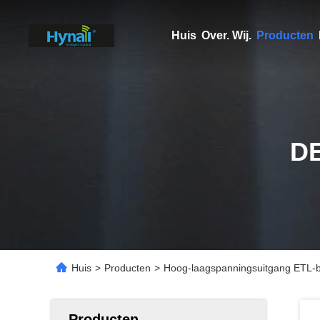
Huis
Over. Wij.
Producten
D
Huis
>
Producten
>
Hoog-laagspanningsuitgang ETL-b
Producten