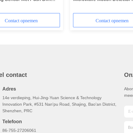
Wireless Tri Level Dimming
Contact opnemen
Contact opnemen
el contact
On
Adres
Abon
meer
14e verdieping, Hui-Jing-Yuan Science & Technology
Innovation Park, #531 Nan'pu Road, Shajing, Bao'an District,
Shenzhen, PRC
Telefoon
86-755-27206061