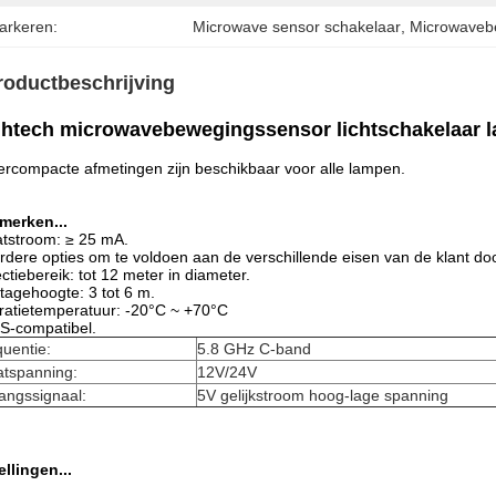
arkeren:
Microwave sensor schakelaar
, 
Microwaveb
roductbeschrijving
ghtech microwavebewegingssensor lichtschakelaar 
rcompacte afmetingen zijn beschikbaar voor alle lampen.
merken...
atstroom: ≥ 25 mA.
dere opties om te voldoen aan de verschillende eisen van de klant doo
ctiebereik: tot 12 meter in diameter.
agehoogte: 3 tot 6 m.
atietemperatuur: -20°C ~ +70°C
S-compatibel.
uentie:
5.8 GHz C-band
atspanning:
12V/24V
angssignaal:
5V gelijkstroom hoog-lage spanning
ellingen...