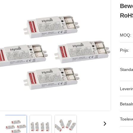
Bewe
RoH
MOQ:
Prijs:
Standa
Leveri
Betaal
Toeleve