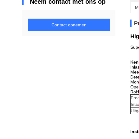
Neem contact met ons op
M
P
Contact opnemen
Hi
Supe
Ken
Inla
Meer
Dete
Mont
Oper
RoH
Freq
Inla
Uitg
Inst