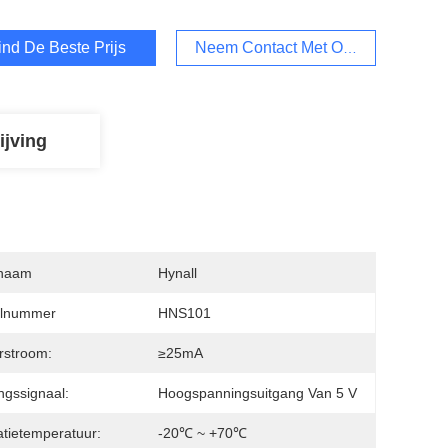
ind De Beste Prijs
Neem Contact Met Ons Op
ijving
naam
Hynall
lnummer
HNS101
rstroom:
≥25mA
ngssignaal:
Hoogspanningsuitgang Van 5 V
tietemperatuur:
-20℃ ~ +70℃