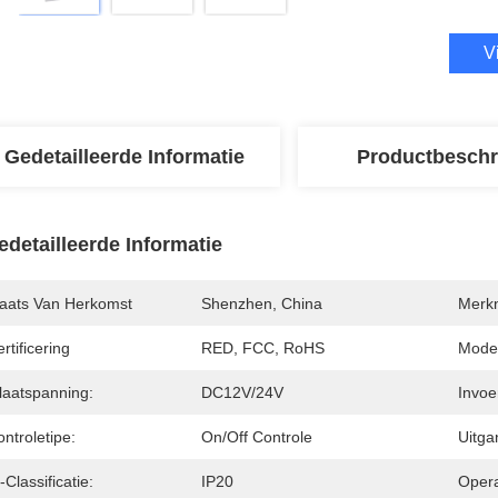
V
Gedetailleerde Informatie
Productbeschr
edetailleerde Informatie
laats Van Herkomst
Shenzhen, China
Merk
rtificering
RED, FCC, RoHS
Mode
laatspanning:
DC12V/24V
Invoe
ntroletipe:
On/off Controle
Uitga
-Classificatie:
IP20
Opera