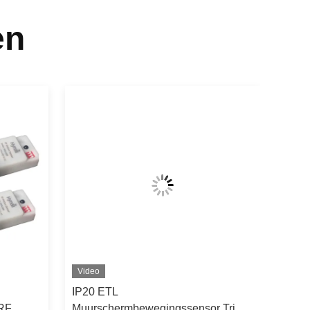
en
Video
IP20 ETL
 RF
Muurschermbewegingssensor Tri