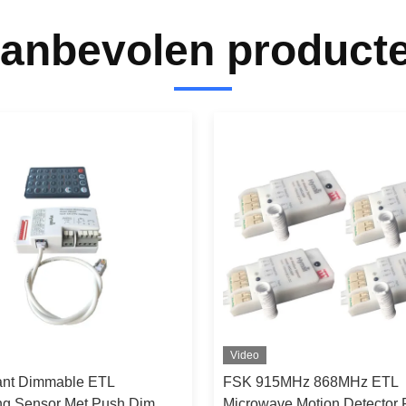
anbevolen product
Video
ant Dimmable ETL
FSK 915MHz 868MHz ETL
g Sensor Met Push Dim
Microwave Motion Detector