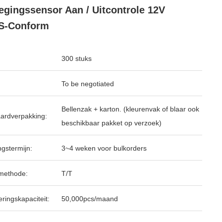
gingssensor Aan / Uitcontrole 12V
S-Conform
300 stuks
To be negotiated
Bellenzak + karton. (kleurenvak of blaar ook
ardverpakking:
beschikbaar pakket op verzoek)
ngstermijn:
3~4 weken voor bulkorders
methode:
T/T
ringskapaciteit:
50,000pcs/maand