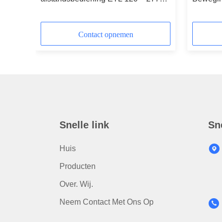
Input On Off Control 400W
Functie
Contact opnemen
Snelle link
Sn
Huis
Producten
Over. Wij.
Neem Contact Met Ons Op