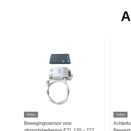
A
Video
Video
Bewegingssensor voor
Achterk
afstandsbediening ETL 120 ~ 277V
Bewegin