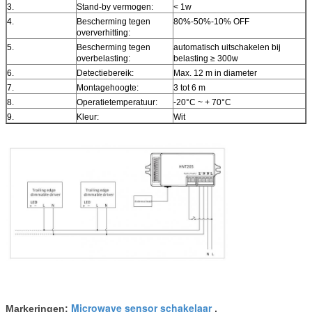
3.
Stand-by vermogen:
< 1w
4.
Bescherming tegen
80%-50%-10% OFF
oververhitting:
5.
Bescherming tegen
automatisch uitschakelen bij
overbelasting:
belasting ≥ 300w
6.
Detectiebereik:
Max. 12 m in diameter
7.
Montagehoogte:
3 tot 6 m
8.
Operatietemperatuur:
-20°C ~ + 70°C
9.
Kleur:
Wit
Microwave sensor schakelaar
Markeringen:
,