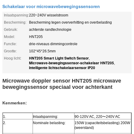
Schakelaar voor microwavebewegingssensoren
Inlaatspanning:
220~240V wisselstroom
Bescherming:
Bescherming tegen oververhitting en overbelasting
Gebruik:
achterste randtechnologie
Model:
HNT205
Functie:
drie-niveaus dimmingcontrole
Grootte:
102*45*26.5mm
HNT205 Smart Light Switch Sensor
Hoog licht:
,
Microwave-bewegingssensor-schakelaar HNT205
,
Intelligente lichtschakelaarsensor IP20
Microwave doppler sensor HNT205 microwave
bewegingssensor speciaal voor achterkant
Kenmerken:
1.
Inlaatspanning:
90-120V AC, 220〜240V AC
2.
Nominale belasting:
150W (capaciteitsbelasting) 200W
(weerstand)