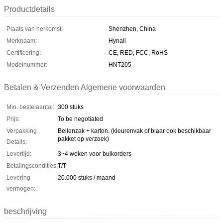
Productdetails
Plaats van herkomst:
Shenzhen, China
Merknaam:
Hynall
Certificering:
CE, RED, FCC, RoHS
Modelnummer:
HNT205
Betalen & Verzenden Algemene voorwaarden
Min. bestelaantal:
300 stuks
Prijs:
To be negotiated
Verpakking
Bellenzak + karton. (kleurenvak of blaar ook beschikbaar
pakket op verzoek)
Details:
Levertijd:
3~4 weken voor bulkorders
Betalingscondities:
T/T
Levering
20.000 stuks / maand
vermogen:
beschrijving