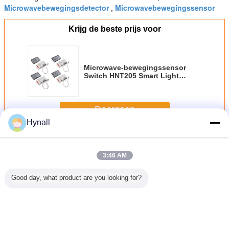
Microwavebewegingsdetector
Microwavebewegingssensor
,
Krijg de beste prijs voor
Microwave-bewegingssensor
Switch HNT205 Smart Light
Switch Sensor IP20
Bewegingssensor
Doorgaan
Hynall
Schakelaar voor microwavebewegingssensoren
Meer
3:46 AM
Good day, what product are you looking for?
ntage
1 ~ 10V
Afstandsbediende
Achterkant
IP20 8~
e Motion
dimmende
microwave-
Dimmable
1.5A 
sor
magnetron met
bewegingssensorschakelaar
Microwave Motion
Dimma
ar Droog
verbeterd
voor tri-proof
Sensor Switch
microwave
tact
detectiebereik
armaturen
HNT205 5 jaar
sens