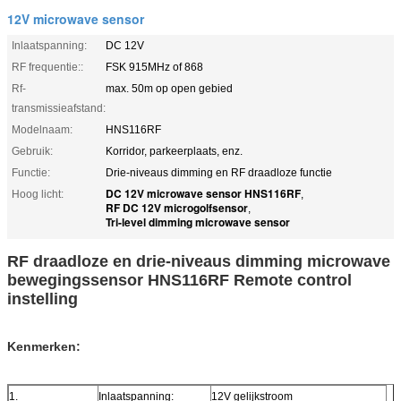
12V microwave sensor
Inlaatspanning:
DC 12V
RF frequentie::
FSK 915MHz of 868
Rf-
max. 50m op open gebied
transmissieafstand:
Modelnaam:
HNS116RF
Gebruik:
Korridor, parkeerplaats, enz.
Functie:
Drie-niveaus dimming en RF draadloze functie
DC 12V microwave sensor HNS116RF
Hoog licht:
,
RF DC 12V microgolfsensor
,
Tri-level dimming microwave sensor
RF draadloze en drie-niveaus dimming microwave
bewegingssensor HNS116RF Remote control
instelling
Kenmerken:
1.
Inlaatspanning:
12V gelijkstroom