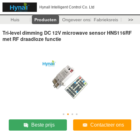
Hynall Intelligent Control Co. Ltd
Huis
Producten
Ongeveer ons
Fabrieksreis
>>
Tri-level dimming DC 12V microwave sensor HNS116RF
met RF draadloze functie
Beste prijs
Contacteer ons