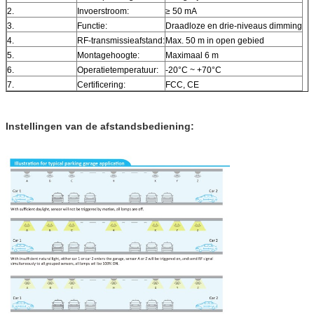
2.
Invoerstroom:
≥ 50 mA
3.
Functie:
Draadloze en drie-niveaus dimming
4.
RF-transmissieafstand:
Max. 50 m in open gebied
5.
Montagehoogte:
Maximaal 6 m
6.
Operatietemperatuur:
-20°C ~ +70°C
7.
Certificering:
FCC, CE
Instellingen van de afstandsbediening: