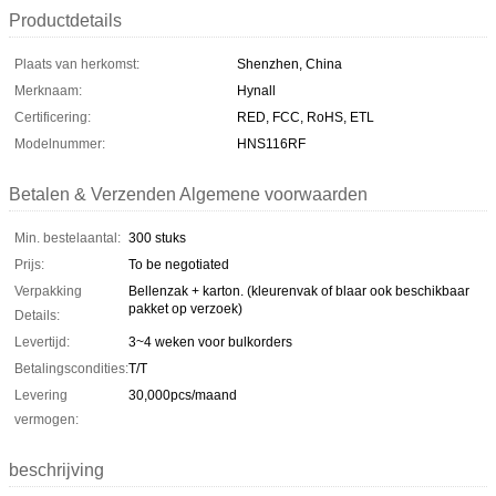
Productdetails
Plaats van herkomst:
Shenzhen, China
Merknaam:
Hynall
Certificering:
RED, FCC, RoHS, ETL
Modelnummer:
HNS116RF
Betalen & Verzenden Algemene voorwaarden
Min. bestelaantal:
300 stuks
Prijs:
To be negotiated
Verpakking
Bellenzak + karton. (kleurenvak of blaar ook beschikbaar
pakket op verzoek)
Details:
Levertijd:
3~4 weken voor bulkorders
Betalingscondities:
T/T
Levering
30,000pcs/maand
vermogen:
beschrijving