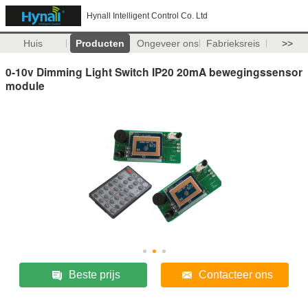
Hynall Intelligent Control Co. Ltd
Huis
Producten
Ongeveer ons
Fabrieksreis
>>
0-10v Dimming Light Switch IP20 20mA bewegingssensor
module
Beste prijs
Contacteer ons