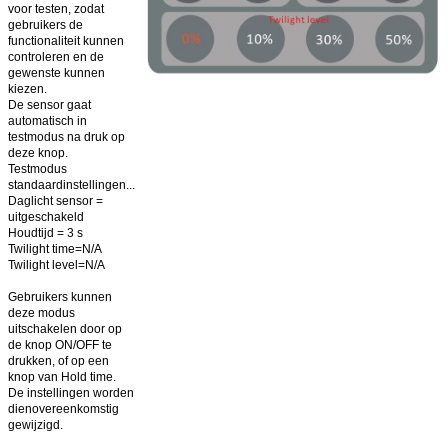
voor testen, zodat
gebruikers de
functionaliteit kunnen
controleren en de
gewenste kunnen
kiezen.
De sensor gaat
automatisch in
testmodus na druk op
deze knop.
Testmodus
standaardinstellingen...
Daglicht sensor =
uitgeschakeld
Houdtijd = 3 s
Twilight time=N/A
Twilight level=N/A
Gebruikers kunnen
deze modus
uitschakelen door op
de knop ON/OFF te
drukken, of op een
knop van Hold time.
De instellingen worden
dienovereenkomstig
gewijzigd.