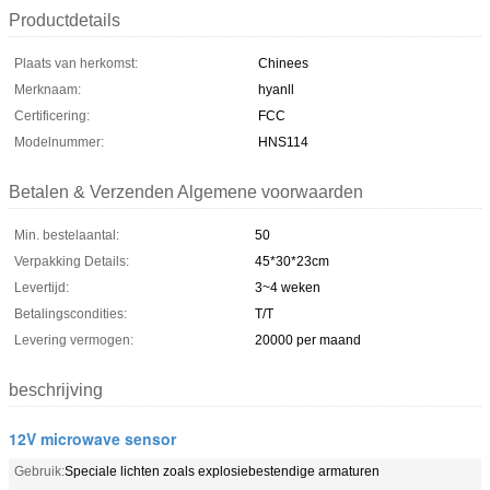
Productdetails
Plaats van herkomst:
Chinees
Merknaam:
hyanll
Certificering:
FCC
Modelnummer:
HNS114
Betalen & Verzenden Algemene voorwaarden
Min. bestelaantal:
50
Verpakking Details:
45*30*23cm
Levertijd:
3~4 weken
Betalingscondities:
T/T
Levering vermogen:
20000 per maand
beschrijving
12V microwave sensor
Gebruik:
Speciale lichten zoals explosiebestendige armaturen