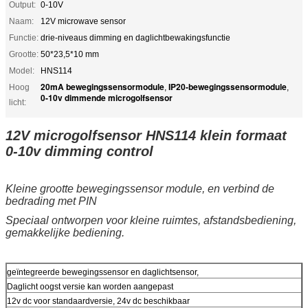
Output:
0-10V
Naam:
12V microwave sensor
Functie:
drie-niveaus dimming en daglichtbewakingsfunctie
Grootte:
50*23,5*10 mm
Model:
HNS114
20mA bewegingssensormodule
IP20-bewegingssensormodule
Hoog
,
,
0-10v dimmende microgolfsensor
licht:
12V microgolfsensor HNS114 klein formaat
0-10v dimming control
Kleine grootte bewegingssensor module, en verbind de
bedrading met PIN
Speciaal ontworpen voor kleine ruimtes, afstandsbediening,
gemakkelijke bediening.
geïntegreerde bewegingssensor en daglichtsensor,
Daglicht oogst versie kan worden aangepast
12v dc voor standaardversie, 24v dc beschikbaar