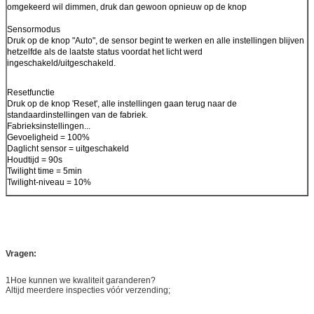
omgekeerd wil dimmen, druk dan gewoon opnieuw op de knop
Sensormodus
Druk op de knop "Auto", de sensor begint te werken en alle instellingen blijven
hetzelfde als de laatste status voordat het licht werd
ingeschakeld/uitgeschakeld.
Resetfunctie
Druk op de knop 'Reset', alle instellingen gaan terug naar de
standaardinstellingen van de fabriek.
Fabrieksinstellingen...
Gevoeligheid = 100%
Daglicht sensor = uitgeschakeld
Houdtijd = 90s
Twilight time = 5min
Twilight-niveau = 10%
Vragen:
1Hoe kunnen we kwaliteit garanderen?
Altijd meerdere inspecties vóór verzending;