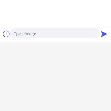
Chat
Vraag een offerte
aan
dimmer sensor schakelaar
Markeringen:
,
schakelaar voor de dimmer van de bewegingssensor
,
schakelaar voor bewegingsdimmer
Photo
Krijg de beste prijs voor
Video Call
Audio Call
6A 140W constante spanning
bewegingssensor IP20 voor
halogeenlamp
Doorgaan