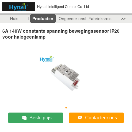
Hynall Intelligent Control Co. Ltd
Huis
Producten
Ongeveer ons
Fabrieksreis
>>
6A 140W constante spanning bewegingssensor IP20
voor halogeenlamp
Beste prijs
Contacteer ons