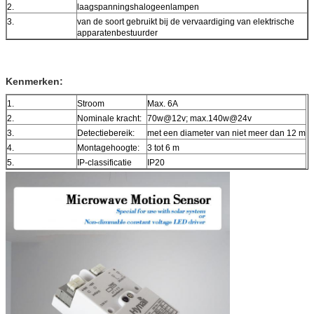
2.
laagspanningshalogeenlampen
3.
van de soort gebruikt bij de vervaardiging van elektrische
apparaten
bestuurder
Kenmerken:
1.
Stroom
Max. 6A
2.
Nominale kracht:
70w@12v; max.140w@24v
3.
Detectiebereik:
met een diameter van niet meer dan 12 m
4.
Montagehoogte:
3 tot 6 m
5.
IP-classificatie
IP20