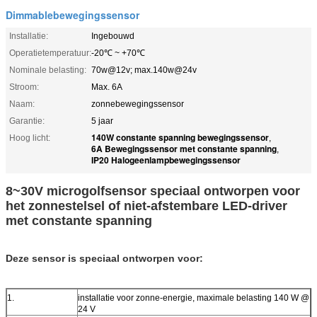
Dimmablebewegingssensor
Installatie:
Ingebouwd
Operatietemperatuur:
-20℃ ~ +70℃
Nominale belasting:
70w@12v; max.140w@24v
Stroom:
Max. 6A
Naam:
zonnebewegingssensor
Garantie:
5 jaar
140W constante spanning bewegingssensor
Hoog licht:
,
6A Bewegingssensor met constante spanning
,
IP20 Halogeenlampbewegingssensor
8~30V microgolfsensor speciaal ontworpen voor
het zonnestelsel of niet-afstembare LED-driver
met constante spanning
Deze sensor is speciaal ontworpen voor:
1.
installatie voor zonne-energie, maximale belasting 140 W @
24 V