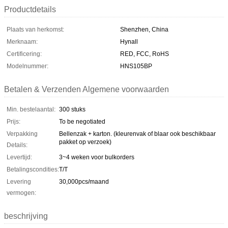
Productdetails
Plaats van herkomst:
Shenzhen, China
Merknaam:
Hynall
Certificering:
RED, FCC, RoHS
Modelnummer:
HNS105BP
Betalen & Verzenden Algemene voorwaarden
Min. bestelaantal:
300 stuks
Prijs:
To be negotiated
Verpakking
Bellenzak + karton. (kleurenvak of blaar ook beschikbaar
pakket op verzoek)
Details:
Levertijd:
3~4 weken voor bulkorders
Betalingscondities:
T/T
Levering
30,000pcs/maand
vermogen:
beschrijving