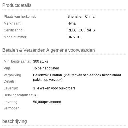
Productdetails
Plaats van herkomst:
Shenzhen, China
Merknaam:
Hynall
Certificering:
RED, FCC, RoHS
Modelnummer:
HNS101
Betalen & Verzenden Algemene voorwaarden
Min. bestelaantal:
300 stuks
Prijs:
To be negotiated
Verpakking
Bellenzak + karton. (kleurenvak of blaar ook beschikbaar
pakket op verzoek)
Details:
Levertijd:
3~4 weken voor bulkorders
Betalingscondities:
T/T
Levering
50,000pcs/maand
vermogen:
beschrijving