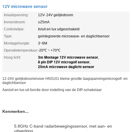
12V microwave sensor
Inlaatspanning:
12V- 24V gelijkstroom
Invoerstroom:
≥25mA
Controletipe:
In/uit en lux uitgeschakeld
Type:
geïntegreerde microwave- en daglichtsensor
Montagehoogte:
3~6M
Operatietemperatuur:
-20℃ ~ +70℃
3m Montage 12V microwave sensor
Hoog licht:
,
8 pin DIP 12V microgolf sensor
,
25mA microwave daglicht sensor
12-24V gelijkstroominvoer HNS101 kleine grootte laagspanningsmicrogolf- en
daglichtsensor
Aan/uit en lux-uit functie door instelling van de DIP-schakelaar
Kenmerken...
5.8GHz C-band radarbewegingssensor, met aan- en
uitwerking