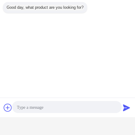
Good day, what product are you looking for?
"Hold-time" de periode waarin het licht na detectie van beweging 100% aan
moet blijven.
Daglichtsensor
Daglichtsensor: de daglichtdrempel om de sensorenfunctie in of uit te
schakelen.
Chat
Vraag een offerte
aan
Lux uitgeschakelde functie