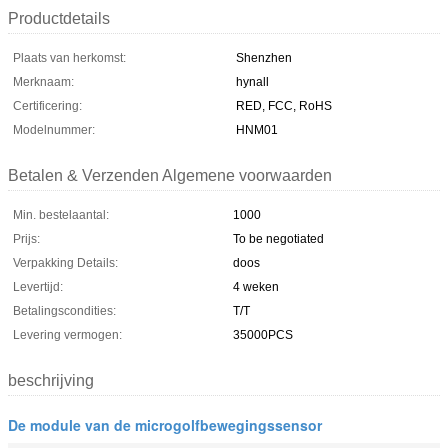
Productdetails
Plaats van herkomst:
Shenzhen
Merknaam:
hynall
Certificering:
RED, FCC, RoHS
Modelnummer:
HNM01
Betalen & Verzenden Algemene voorwaarden
Min. bestelaantal:
1000
Prijs:
To be negotiated
Verpakking Details:
doos
Levertijd:
4 weken
Betalingscondities:
T/T
Levering vermogen:
35000PCS
beschrijving
De module van de microgolfbewegingssensor