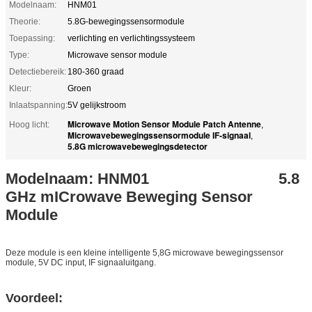
Modelnaam:
HNM01
Theorie:
5.8G-bewegingssensormodule
Toepassing:
verlichting en verlichtingssysteem
Type:
Microwave sensor module
Detectiebereik:
180-360 graad
Kleur:
Groen
Inlaatspanning:
5V gelijkstroom
Microwave Motion Sensor Module Patch Antenne
Hoog licht:
,
Microwavebewegingssensormodule IF-signaal
,
5.8G microwavebewegingsdetector
Modelnaam: HNM01
5.8
GHz m
ICrowave Beweging Sensor
Module
Deze module is een kleine intelligente 5,8G microwave bewegingssensor
module, 5V DC input, IF signaaluitgang.
Voordeel: