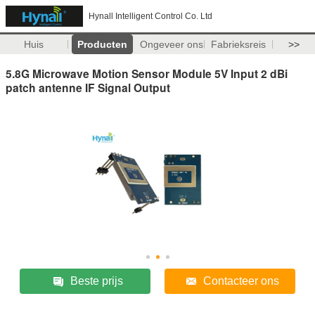
Hynall Intelligent Control Co. Ltd
Huis
Producten
Ongeveer ons
Fabrieksreis
>>
5.8G Microwave Motion Sensor Module 5V Input 2 dBi
patch antenne IF Signal Output
Beste prijs
Contacteer ons