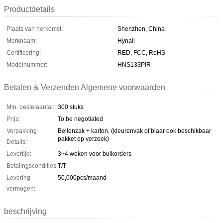
Productdetails
Plaats van herkomst:
Shenzhen, China
Merknaam:
Hynall
Certificering:
RED, FCC, RoHS
Modelnummer:
HNS133PIR
Betalen & Verzenden Algemene voorwaarden
Min. bestelaantal:
300 stuks
Prijs:
To be negotiated
Verpakking
Bellenzak + karton. (kleurenvak of blaar ook beschikbaar
pakket op verzoek)
Details:
Levertijd:
3~4 weken voor bulkorders
Betalingscondities:
T/T
Levering
50,000pcs/maand
vermogen:
beschrijving