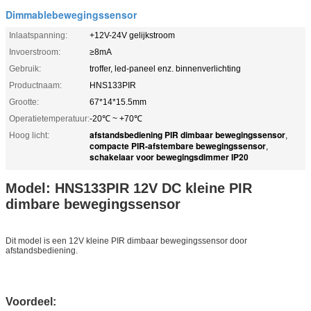
Dimmablebewegingssensor
Inlaatspanning:
+12V-24V gelijkstroom
Invoerstroom:
≥8mA
Gebruik:
troffer, led-paneel enz. binnenverlichting
Productnaam:
HNS133PIR
Grootte:
67*14*15.5mm
Operatietemperatuur:
-20℃ ~ +70℃
afstandsbediening PIR dimbaar bewegingssensor
Hoog licht:
,
compacte PIR-afstembare bewegingssensor
,
schakelaar voor bewegingsdimmer IP20
Model: HNS133PIR 12V DC kleine PIR
dimbare bewegingssensor
Dit model is een 12V kleine PIR dimbaar bewegingssensor door
afstandsbediening.
Voordeel: