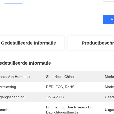
V
Gedetailleerde Informatie
Productbeschr
edetailleerde Informatie
laats Van Herkomst
Shenzhen, China
Merk
rtificering
RED, FCC, RoHS
Mode
ngangsspanning:
12-24V DC
Gesc
Dimmen Op Drie Niveaus En 
nctie:
Uitga
Daglichtoogstfunctie