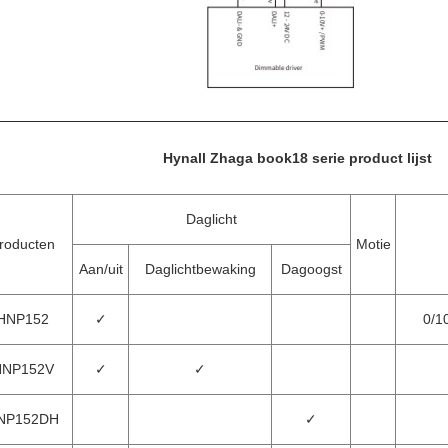
Hynall Zhaga book18 serie product lijst
Daglicht
roducten
Motie
Aan/uit
Daglichtbewaking
Dagoogst
HNP152
✓
0/1
HNP152V
✓
✓
NP152DH
✓