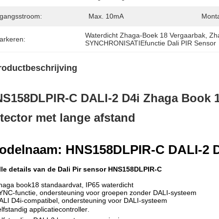
ngangsstroom:
Max. 10mA
Mont
Waterdicht Zhaga-Boek 18 Vergaarbak
, 
Zh
arkeren:
SYNCHRONISATIEfunctie Dali PIR Sensor
roductbeschrijving
S158DLPIR-C DALI-2 D4i Zhaga Book 1
tector met lange afstand
odelnaam: HNS158DLPIR-C DALI-2 D
lle details van de Dali Pir sensor HNS158DLPIR-C
haga book18 standaardvat, IP65 waterdicht
YNC-functie, ondersteuning voor groepen zonder DALI-systeem
ALI D4i-compatibel, ondersteuning voor DALI-systeem
lfstandig applicatiecontroller.