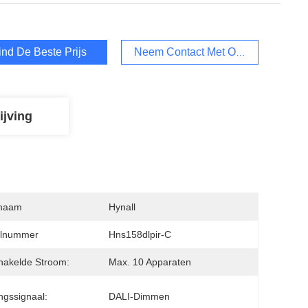
ind De Beste Prijs
Neem Contact Met Ons Op
ijving
naam
Hynall
lnummer
Hns158dlpir-C
hakelde Stroom:
Max. 10 Apparaten
ngssignaal:
DALI-Dimmen