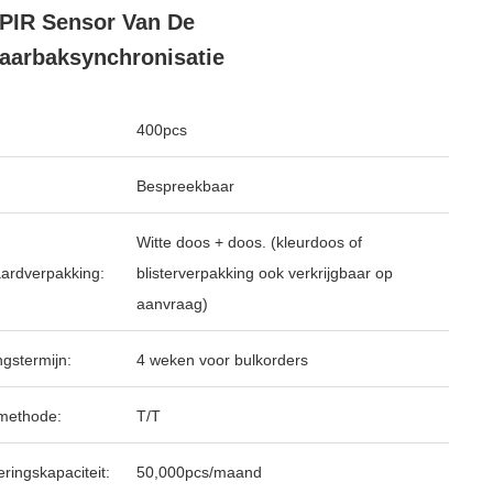
 PIR Sensor Van De
aarbaksynchronisatie
400pcs
Bespreekbaar
Witte doos + doos. (kleurdoos of
ardverpakking:
blisterverpakking ook verkrijgbaar op
aanvraag)
ngstermijn:
4 weken voor bulkorders
methode:
T/T
ringskapaciteit:
50,000pcs/maand