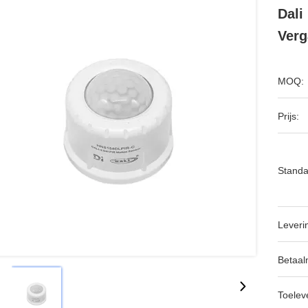
Dali
Verg
MOQ:
Prijs:
Standa
Leveri
Betaal
Toeleve