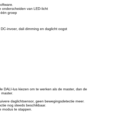
oftware.
n te onderscheiden van LED-licht
 één groep
-invoer, dali dimming en daglicht oogst
de DALI-lus kiezen om te werken als de master, dan de
e master.
 zuivere daglichtsensor, geen bewegingsdetectie meer.
nctie nog steeds beschikbaar.
ze modus te stappen.