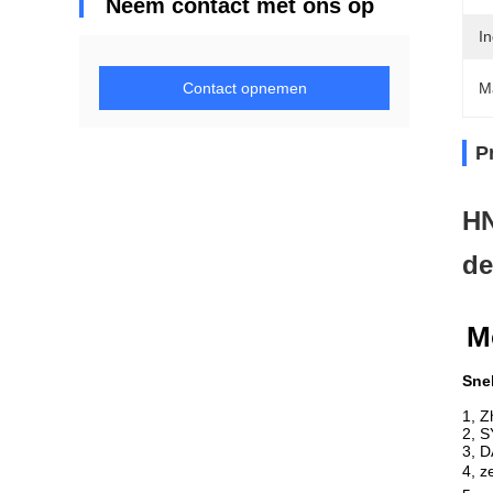
Neem contact met ons op
I
Contact opnemen
M
P
HN
de
M
Sne
1, Z
2, S
3, D
4, ze