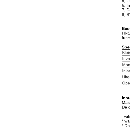
5, z
6, I
7, D
8, S
Bes
HNS1
func
Spec
Klei
Inv
Mon
Inla
Uitg
Ope
Inst
Mast
De d
Twil
* wa
* Dr