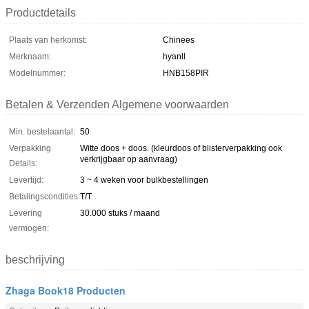
Productdetails
Plaats van herkomst:
Chinees
Merknaam:
hyanll
Modelnummer:
HNB158PIR
Betalen & Verzenden Algemene voorwaarden
Min. bestelaantal:
50
Verpakking
Witte doos + doos. (kleurdoos of blisterverpakking ook
verkrijgbaar op aanvraag)
Details:
Levertijd:
3 ~ 4 weken voor bulkbestellingen
Betalingscondities:
T/T
Levering
30.000 stuks / maand
vermogen:
beschrijving
Zhaga Book18 Producten