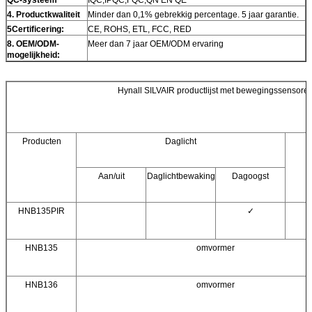
4
. Productkwaliteit
Minder dan 0,1% gebrekkig percentage. 5 jaar garantie.
5
Certificering:
CE, ROHS, ETL, FCC, RED
8. OEM/ODM-
Meer dan 7 jaar OEM/ODM ervaring
mogelijkheid:
Hynall SILVAIR productlijst met bewegingssensore
Producten
Daglicht
Aan/uit
Daglichtbewaking
Dagoogst
HNB135PIR
✓
HNB135
omvormer
HNB136
omvormer