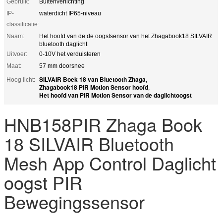
Gebruik:
Buitenverlichting
IP-
waterdicht IP65-niveau
classificatie:
Naam:
Het hoofd van de de oogstsensor van het Zhagabook18 SILVAIR
bluetooth daglicht
Uitvoer:
0-10V het verduisteren
Maat:
57 mm doorsnee
SILVAIR Boek 18 van Bluetooth Zhaga
Hoog licht:
,
Zhagabook18 PIR Motion Sensor hoofd
,
Het hoofd van PIR Motion Sensor van de daglichtoogst
HNB158PIR Zhaga Book
18 SILVAIR Bluetooth
Mesh App Control Daglicht
oogst PIR
Bewegingssensor