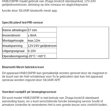
HNB158PIR maakt gebruik van Zhaga book18 standaardvat, 12V-24V
gelijkstroominvoer, dimming op drie niveaus en daglichtopname
functie door SILVAIR bluetooth mesh app.
Specificatie
o
f
led-PIR-sensor
Kleine afmetingen
57 mm
Invoerstroom:
≥ 8mA
Montagehoogte
max.12m
Inlaatspanning
12V-24V gelijkstroom
Uitgangssignaal
0-10V
Operatieomgeving
-20°C~+60°C
Bluetooth Mesh fabrieksreset
Dit apparaat HNB158PIR kan gemakkelijk worden gereset door de magneet in
de buurt van de Hall-schakelaar voor 5s te gebruiken.dan kan het apparaat
opnieuw worden ingezet door SILVAIR APP.
Voordeel
van
ip65 pir bewegingssensor
Dit soort model HNB158PIR is met behulp van Zhaga book18 standaard
aansluiting basis, en u kunt verschillende functie beweging sensor hoofd of
armature controller te veranderen.Het is een goede keuze voor zonlicht buiten..