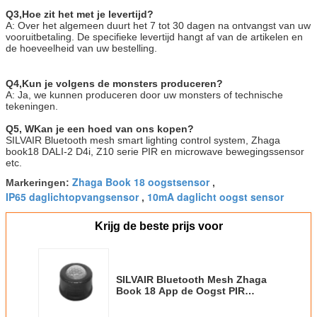
Q
3,
Hoe zit het met je levertijd?
A: Over het algemeen duurt het 7 tot 30 dagen na ontvangst van uw
vooruitbetaling. De specifieke levertijd hangt af van de artikelen en
de hoeveelheid van uw bestelling.
Q
4,
Kun je volgens de monsters produceren?
A: Ja, we kunnen produceren door uw monsters of technische
tekeningen.
Q
5, W
Kan je een hoed van ons kopen?
SILVAIR Bluetooth mesh smart lighting control system, Zhaga
book18 DALI-2 D4i, Z10 serie PIR en microwave bewegingssensor
etc.
Zhaga Book 18 oogstsensor
Markeringen:
,
IP65 daglichtopvangsensor
10mA daglicht oogst sensor
,
Krijg de beste prijs voor
SILVAIR Bluetooth Mesh Zhaga
Book 18 App de Oogst PIR
Motion Sensor van het
Controledaglicht