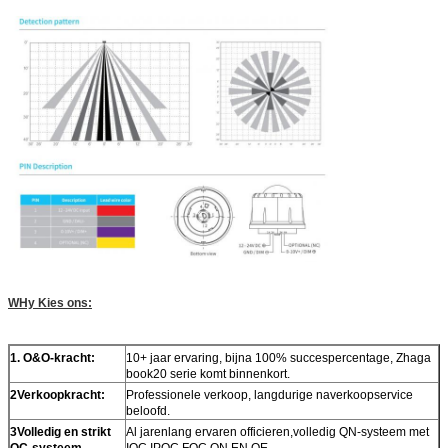
W
Hy Kies ons:
1
. O&O-kracht:
10+ jaar ervaring, bijna 100% succespercentage, Zhaga
book20 serie komt binnenkort.
2
Verkoopkracht:
Professionele verkoop, langdurige naverkoopservice
beloofd.
3
Volledig en strikt
Al jarenlang ervaren officieren,volledig QN-systeem met
QC-systeem
IQC,IPQC,FQC,QN EN QE