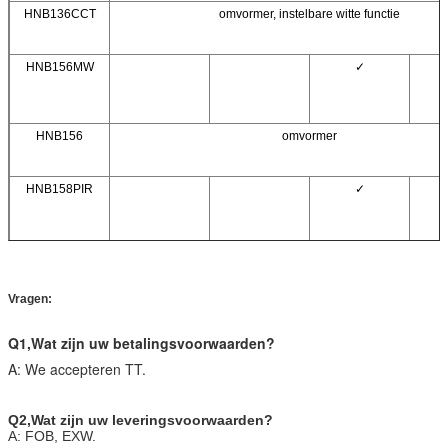
HNB136CCT
omvormer, instelbare witte functie
HNB156MW
✓
HNB156
omvormer
HNB158PIR
✓
HND150V/D
AC-invoer, overeenkomend met alle bewegingssensor kop en
serie
Vragen:
Q
1,
Wat zijn uw betalingsvoorwaarden?
A: We accepteren TT.
Q
2,
Wat zijn uw leveringsvoorwaarden?
A: FOB, EXW.