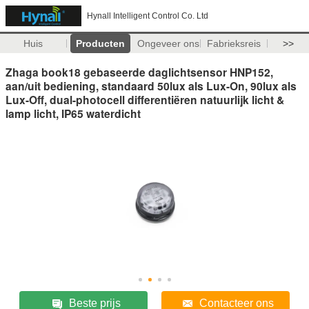
Hynall Intelligent Control Co. Ltd
Huis
Producten
Ongeveer ons
Fabrieksreis
>>
Zhaga book18 gebaseerde daglichtsensor HNP152,
aan/uit bediening, standaard 50lux als Lux-On, 90lux als
Lux-Off, dual-photocell differentiëren natuurlijk licht &
lamp licht, IP65 waterdicht
Beste prijs
Contacteer ons