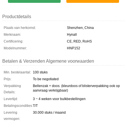
Productdetails
Plaats van herkomst:
Shenzhen, China
Merknaam:
Hynall
Certificering:
CE, RED, RoHS
Modelnummer:
HNP152
Betalen & Verzenden Algemene voorwaarden
Min. bestelaantal:
100 stuks
Prijs:
To be negotiated
Verpakking
Bellenzak + doos. (kleurdoos of blisterverpakking ook op
aanvraag verkrijgbaar)
Details:
Levertijd:
3 ~ 4 weken voor bulkbestellingen
Betalingscondities:
T/T
Levering
30.000 stuks / maand
vermogen: