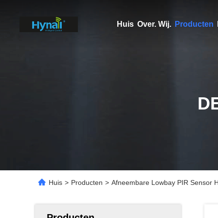
Huis
Over. Wij.
Producten
D
Huis
>
Producten
>
Afneembare Lowbay PIR Sensor H
Producten