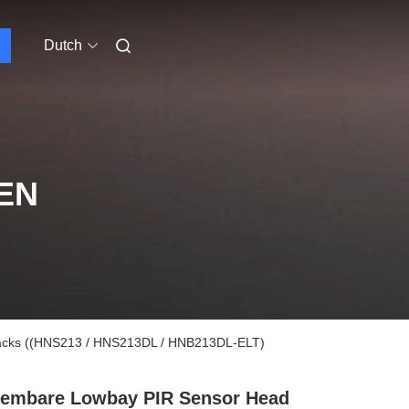
Dutch
EN
Packs ((HNS213 / HNS213DL / HNB213DL-ELT)
embare Lowbay PIR Sensor Head