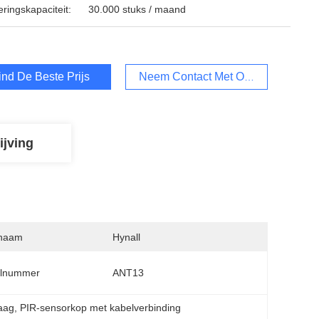
ringskapaciteit:
30.000 stuks / maand
ind De Beste Prijs
Neem Contact Met Ons Op
ijving
naam
Hynall
lnummer
ANT13
aag
, 
PIR-sensorkop met kabelverbinding