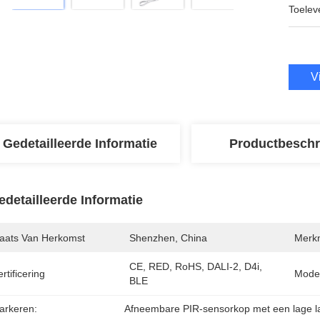
Toeleve
V
Gedetailleerde Informatie
Productbeschr
edetailleerde Informatie
laats Van Herkomst
Shenzhen, China
Merk
CE, RED, RoHS, DALI-2, D4i, 
rtificering
Mode
BLE
arkeren:
Afneembare PIR-sensorkop met een lage l