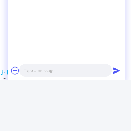
Photo
Video Call
Audio Call