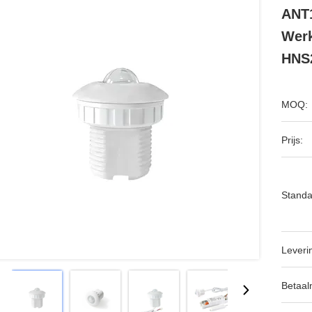
ANT1
Werk
HNS
MOQ:
Prijs:
Standa
Leveri
Betaal