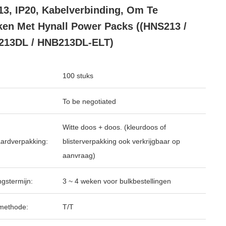
3, IP20, Kabelverbinding, Om Te
en Met Hynall Power Packs ((HNS213 /
213DL / HNB213DL-ELT)
100 stuks
To be negotiated
Witte doos + doos. (kleurdoos of
ardverpakking:
blisterverpakking ook verkrijgbaar op
aanvraag)
ngstermijn:
3 ~ 4 weken voor bulkbestellingen
methode:
T/T