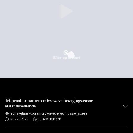
Tri-proof armaturen microwave bewegingssensor
afstandsbediende
schakelaar voor microwavebewegingssensoren
2022-05-20
94 Meningen