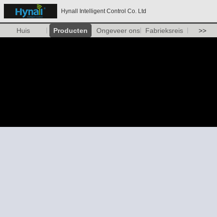
Hynall Intelligent Control Co. Ltd
Huis
Producten
Ongeveer ons
Fabrieksreis
>>