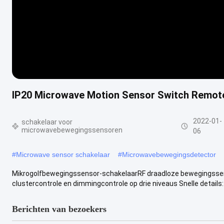
IP20 Microwave Motion Sensor Switch Remote 
2022-01-
schakelaar voor
microwavebewegingssensoren
06
#
Microwave sensor schakelaar
#
Microwavebewegingsdetector
Mikrogolfbewegingssensor-schakelaarRF draadloze bewegingssen
clustercontrole en dimmingcontrole op drie niveaus Snelle details: 1
Berichten van bezoekers