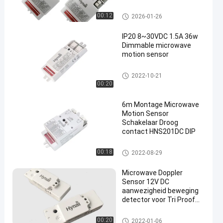
plafondlichtsensor
schakelaar voor microwavebe
00:12
2026-01-26
wegingssensoren
IP20 8~30VDC 1.5A 36w
Dimmable microwave
motion sensor
schakelaar voor microwavebe
2022-10-21
wegingssensoren
00:20
6m Montage Microwave
Motion Sensor
Schakelaar Droog
contact HNS201DC DIP
schakelaar voor microwavebe
00:18
2022-08-29
wegingssensoren
Microwave Doppler
Sensor 12V DC
aanwezigheid beweging
detector voor Tri Proof
Fixture RC-instelling
schakelaar voor microwavebe
00:20
2022-01-06