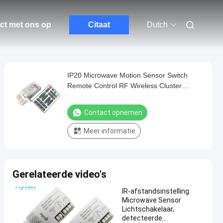
ct met ons op
Citaat
Dutch
IP20 Microwave Motion Sensor Switch
Remote Control RF Wireless Cluster
Control
Contact opnemen
Meer informatie
Gerelateerde video's
IR-afstandsinstelling
Microwave Sensor
Lichtschakelaar,
detecteerde