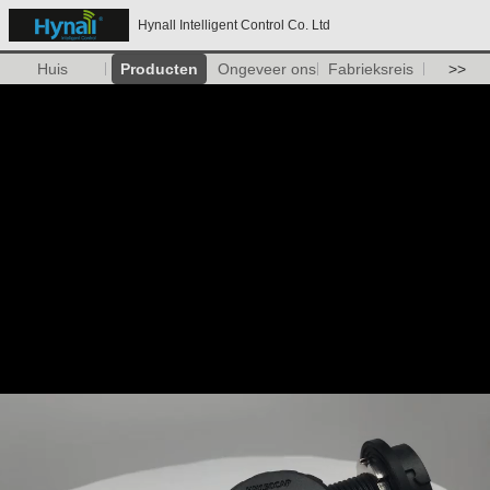
Hynall Intelligent Control Co. Ltd
Huis
Producten
Ongeveer ons
Fabrieksreis
>>