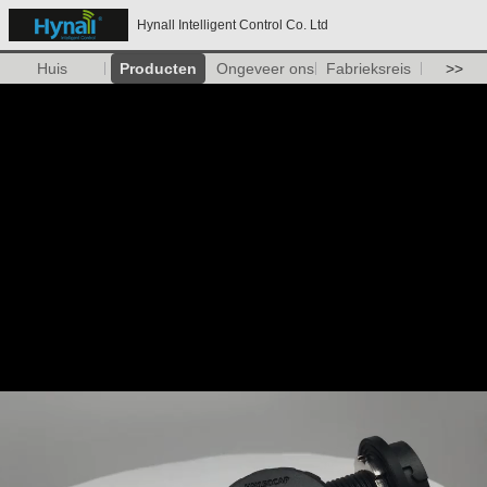
Hynall Intelligent Control Co. Ltd
Huis
Producten
Ongeveer ons
Fabrieksreis
>>