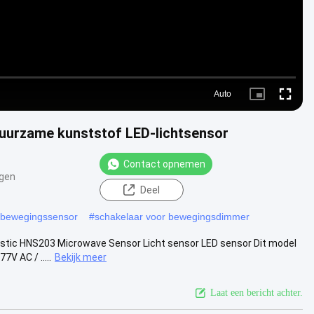
Auto
Picture-
Fullscre
in-
Picture
urzame kunststof LED-lichtsensor
Contact opnemen
gen
Deel
 bewegingssensor
#
schakelaar voor bewegingsdimmer
stic HNS203 Microwave Sensor Licht sensor LED sensor Dit model
V AC / .....
Bekijk meer
Laat een bericht achter.