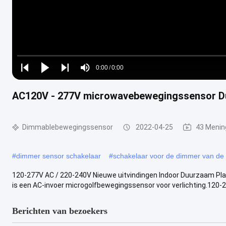
Loaded
:
0%
0:00
/
0:00
Play
Play
Play
Mute
Current
Duration
next
next
AC120V - 277V microwavebewegingssensor Du
Time
Dimmablebewegingssensor
2022-04-25
43 Menin
#
dimmer sensor schakelaar
#
schakelaar voor de dimmer van de
120-277V AC / 220-240V Nieuwe uitvindingen Indoor Duurzaam Pla
is een AC-invoer microgolfbewegingssensor voor verlichting.120-277
Berichten van bezoekers