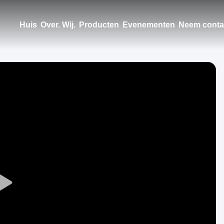
Huis
Over. Wij.
Producten
Evenementen
Neem conta
Play
Video