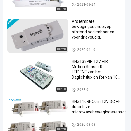
Dimmablebewegingssensor
2021-08-24
00:20
Afstembare
bewegingssensor, op
afstand bedienbaar en
voor drievoudig
en
bevestigbaar
Dimmablebewegingssensor
00:20
2020-04-10
HNS133PIR 12V PIR
Motion Sensor 0 -
LEIDENE van het
Daglichtlux on for van 10v
Dimmable
Comité/Troffer
Dimmablebewegingssensor
00:18
2023-01-11
HNS116RF 50m 12V DC RF
draadloze
microwavebewegingssensor
Dimmablebewegingssensor
2020-08-03
00:20