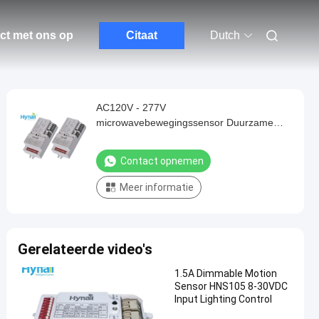
ct met ons op
Citaat
Dutch
AC120V - 277V
microwavebewegingssensor Duurzame
kunststof LED-lichtsensor
Contact opnemen
Meer informatie
Gerelateerde video's
1.5A Dimmable Motion
Sensor HNS105 8-30VDC
Input Lighting Control