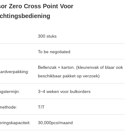
or Zero Cross Point Voor
ichtingsbediening
300 stuks
To be negotiated
Bellenzak + karton. (kleurenvak of blaar ook
ardverpakking:
beschikbaar pakket op verzoek)
ngstermijn:
3~4 weken voor bulkorders
methode:
T/T
ringskapaciteit:
30,000pcs/maand