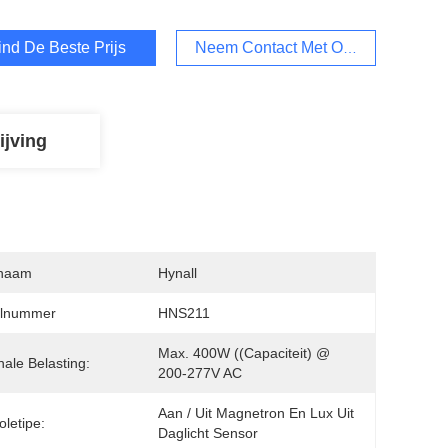
ind De Beste Prijs
Neem Contact Met Ons Op
ijving
naam
Hynall
lnummer
HNS211
Max. 400W ((capaciteit) @ 
ale Belasting:
200-277V AC
Aan / Uit Magnetron En Lux Uit 
oletipe:
Daglicht Sensor