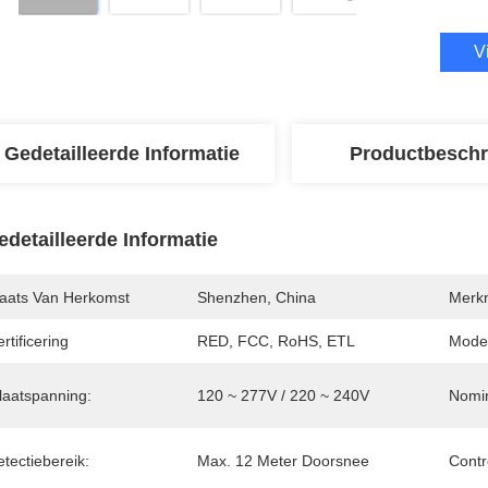
V
Gedetailleerde Informatie
Productbeschr
edetailleerde Informatie
laats Van Herkomst
Shenzhen, China
Merk
rtificering
RED, FCC, RoHS, ETL
Mode
laatspanning:
120 ~ 277V / 220 ~ 240V
Nomin
tectiebereik:
Max. 12 Meter Doorsnee
Contr