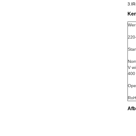
3.IR
Ken
Wer
220
Sta
Nomi
V wi
400
Oper
RoH
Afb