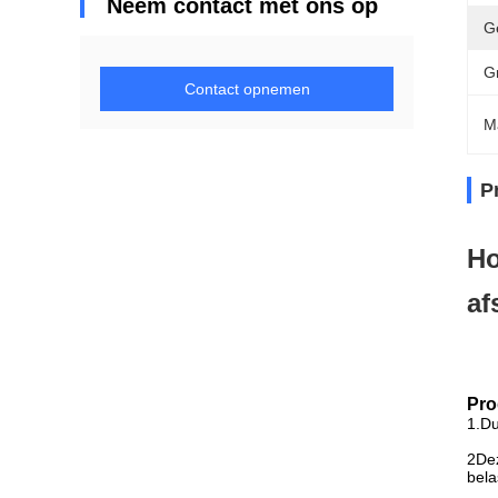
Neem contact met ons op
G
Gr
Contact opnemen
M
P
Ho
af
Pro
1.Du
2Dez
bela