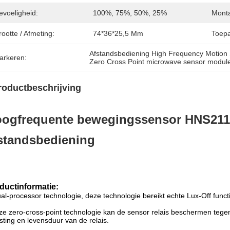
evoeligheid:
100%, 75%, 50%, 25%
Mont
ootte / Afmeting:
74*36*25,5 Mm
Toepa
Afstandsbediening High Frequency Motion
arkeren:
Zero Cross Point microwave sensor modul
roductbeschrijving
ogfrequente bewegingssensor HNS211 
standsbediening
ductinformatie:
al-processor technologie, deze technologie bereikt echte Lux-Off func
e zero-cross-point technologie kan de sensor relais beschermen tegen
sting en levensduur van de relais.