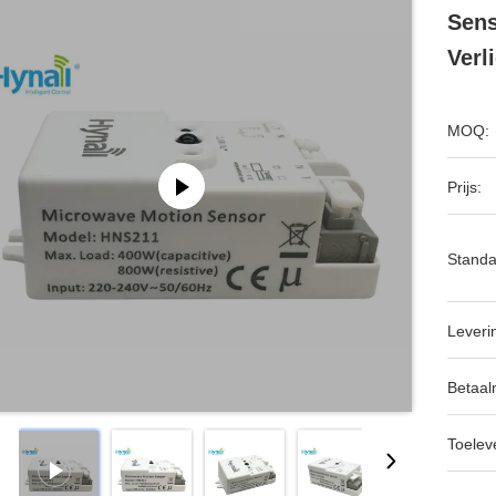
Sens
Verl
MOQ:
Prijs:
Standa
Leveri
Betaal
Toeleve