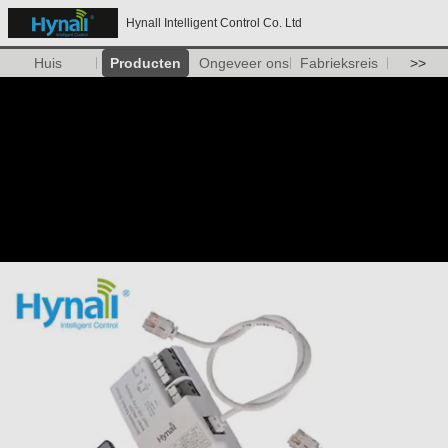
Hynall Intelligent Control Co. Ltd
Huis
Producten
Ongeveer ons
Fabrieksreis
>>